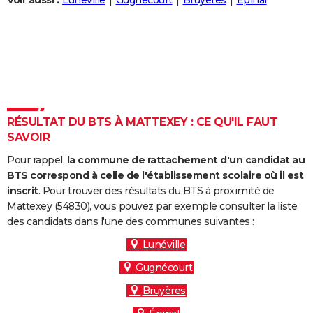
Voir aussi :
Lunéville
Gugnécourt
Bruyères
Épinal
City break
Voyage de noces
Climat
Destinations
Voyage nature
Forum
+
PHOTO
GUIDES D'ACHAT
BONS PLANS
CARTE DE VOEUX
RÉSULTAT DU BTS À MATTEXEY : CE QU'IL FAUT
Carte Bonne année
Carte Pâques
Carte de Noël
Carte Saint-Valentin
Carte d'anniversaire
DICTIONNAIRE
SAVOIR
Biographies
Expressions
Dictionnaire
Citations
Proverbes
PROGRAMME TV
Pour rappel,
la commune de rattachement d'un candidat au
BTS correspond à celle de l'établissement scolaire où il est
COPAINS D'AVANT
inscrit
. Pour trouver des résultats du BTS à proximité de
Mattexey (54830), vous pouvez par exemple consulter la liste
Se connecter
Collèges
Universités
Service militaire
S'inscrire
Lycées
Primaires
Entreprises
Avis de recherche
AVIS DE DÉCÈS
des candidats dans l'une des communes suivantes :
FORUM
Lunéville
Gugnécourt
Lifestyle
Sport
Television
Cinema
Bricolage
Culture
Auto
Voyage
Bruyères