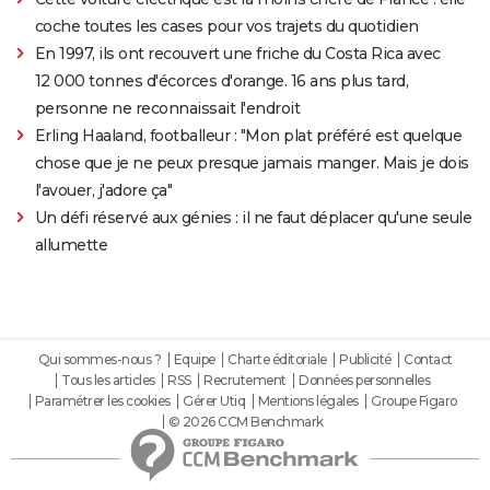
coche toutes les cases pour vos trajets du quotidien
En 1997, ils ont recouvert une friche du Costa Rica avec
12 000 tonnes d'écorces d'orange. 16 ans plus tard,
personne ne reconnaissait l'endroit
Erling Haaland, footballeur : "Mon plat préféré est quelque
chose que je ne peux presque jamais manger. Mais je dois
l'avouer, j'adore ça"
Un défi réservé aux génies : il ne faut déplacer qu'une seule
allumette
Qui sommes-nous ?
Equipe
Charte éditoriale
Publicité
Contact
Tous les articles
RSS
Recrutement
Données personnelles
Paramétrer les cookies
Gérer Utiq
Mentions légales
Groupe Figaro
© 2026 CCM Benchmark