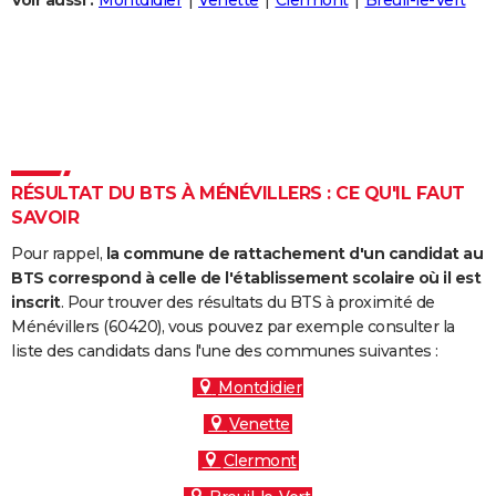
Voir aussi :
Montdidier
Venette
Clermont
Breuil-le-Vert
City break
Voyage de noces
Climat
Destinations
Voyage nature
Forum
+
PHOTO
GUIDES D'ACHAT
BONS PLANS
CARTE DE VOEUX
RÉSULTAT DU BTS À MÉNÉVILLERS : CE QU'IL FAUT
Carte Bonne année
Carte Pâques
Carte de Noël
Carte Saint-Valentin
Carte d'anniversaire
DICTIONNAIRE
SAVOIR
Biographies
Expressions
Dictionnaire
Citations
Proverbes
PROGRAMME TV
Pour rappel,
la commune de rattachement d'un candidat au
BTS correspond à celle de l'établissement scolaire où il est
COPAINS D'AVANT
inscrit
. Pour trouver des résultats du BTS à proximité de
Ménévillers (60420), vous pouvez par exemple consulter la
Se connecter
Collèges
Universités
Service militaire
S'inscrire
Lycées
Primaires
Entreprises
Avis de recherche
AVIS DE DÉCÈS
liste des candidats dans l'une des communes suivantes :
FORUM
Montdidier
Venette
Lifestyle
Sport
Television
Cinema
Bricolage
Culture
Auto
Voyage
Clermont