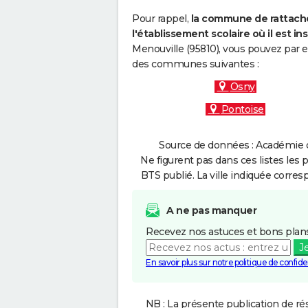
Pour rappel,
la commune de rattache
l'établissement scolaire où il est ins
Menouville (95810), vous pouvez par e
des communes suivantes :
Osny
Pontoise
Source de données : Académie de
Ne figurent pas dans ces listes les 
BTS publié. La ville indiquée corres
A ne pas manquer
Recevez nos astuces et bons plans
J
En savoir plus sur notre politique de confiden
NB : La présente publication de rés