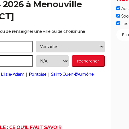
S 2026 à
Menouville
Actu
ECT]
Spo
Les 
ou de renseigner une ville ou de choisir une
L'Isle-Adam
Pontoise
Saint-Ouen-l'Aumône
E : CE QU'IL FAUT SAVOIR