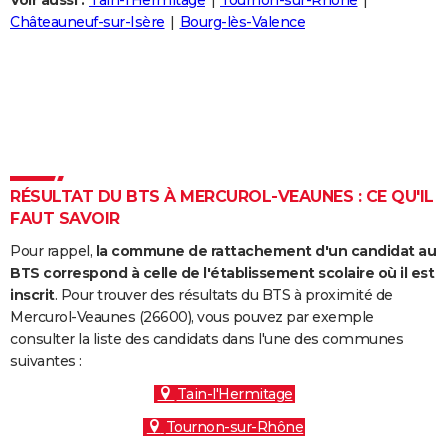
Voir aussi :
Tain-l'Hermitage
Tournon-sur-Rhône
City break
Voyage de noces
Climat
Destinations
Voyage nature
Forum
+
Châteauneuf-sur-Isère
Bourg-lès-Valence
PHOTO
GUIDES D'ACHAT
BONS PLANS
CARTE DE VOEUX
Carte Bonne année
Carte Pâques
Carte de Noël
Carte Saint-Valentin
Carte d'anniversaire
DICTIONNAIRE
RÉSULTAT DU BTS À MERCUROL-VEAUNES : CE QU'IL
FAUT SAVOIR
Biographies
Expressions
Dictionnaire
Citations
Proverbes
PROGRAMME TV
Pour rappel,
la commune de rattachement d'un candidat au
COPAINS D'AVANT
BTS correspond à celle de l'établissement scolaire où il est
inscrit
. Pour trouver des résultats du BTS à proximité de
Se connecter
Collèges
Universités
Service militaire
S'inscrire
Lycées
Primaires
Entreprises
Avis de recherche
AVIS DE DÉCÈS
Mercurol-Veaunes (26600), vous pouvez par exemple
consulter la liste des candidats dans l'une des communes
FORUM
suivantes :
Lifestyle
Sport
Television
Cinema
Bricolage
Culture
Auto
Voyage
Tain-l'Hermitage
Tournon-sur-Rhône