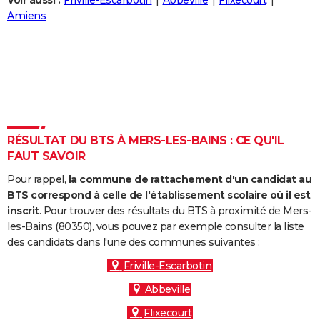
Voir aussi :
Friville-Escarbotin
Abbeville
Flixecourt
City break
Voyage de noces
Climat
Destinations
Voyage nature
Forum
+
Amiens
PHOTO
GUIDES D'ACHAT
BONS PLANS
CARTE DE VOEUX
Carte Bonne année
Carte Pâques
Carte de Noël
Carte Saint-Valentin
Carte d'anniversaire
DICTIONNAIRE
RÉSULTAT DU BTS À MERS-LES-BAINS : CE QU'IL
FAUT SAVOIR
Biographies
Expressions
Dictionnaire
Citations
Proverbes
PROGRAMME TV
Pour rappel,
la commune de rattachement d'un candidat au
COPAINS D'AVANT
BTS correspond à celle de l'établissement scolaire où il est
inscrit
. Pour trouver des résultats du BTS à proximité de Mers-
Se connecter
Collèges
Universités
Service militaire
S'inscrire
Lycées
Primaires
Entreprises
Avis de recherche
AVIS DE DÉCÈS
les-Bains (80350), vous pouvez par exemple consulter la liste
des candidats dans l'une des communes suivantes :
FORUM
Friville-Escarbotin
Lifestyle
Sport
Television
Cinema
Bricolage
Culture
Auto
Voyage
Abbeville
Flixecourt