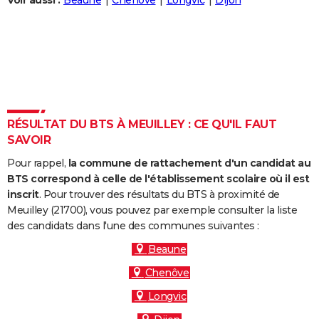
Voir aussi :
Beaune
Chenôve
Longvic
Dijon
City break
Voyage de noces
Climat
Destinations
Voyage nature
Forum
+
PHOTO
GUIDES D'ACHAT
BONS PLANS
CARTE DE VOEUX
RÉSULTAT DU BTS À MEUILLEY : CE QU'IL FAUT
Carte Bonne année
Carte Pâques
Carte de Noël
Carte Saint-Valentin
Carte d'anniversaire
DICTIONNAIRE
SAVOIR
Biographies
Expressions
Dictionnaire
Citations
Proverbes
PROGRAMME TV
Pour rappel,
la commune de rattachement d'un candidat au
BTS correspond à celle de l'établissement scolaire où il est
COPAINS D'AVANT
inscrit
. Pour trouver des résultats du BTS à proximité de
Meuilley (21700), vous pouvez par exemple consulter la liste
Se connecter
Collèges
Universités
Service militaire
S'inscrire
Lycées
Primaires
Entreprises
Avis de recherche
AVIS DE DÉCÈS
des candidats dans l'une des communes suivantes :
FORUM
Beaune
Chenôve
Lifestyle
Sport
Television
Cinema
Bricolage
Culture
Auto
Voyage
Longvic