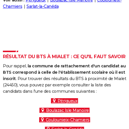
Voir aussi :
Périgueux
Boulazac Isle Manoire
Coulounieix-
City break
Voyage de noces
Climat
Destinations
Voyage nature
Forum
+
Chamiers
Sarlat-la-Canéda
PHOTO
GUIDES D'ACHAT
BONS PLANS
CARTE DE VOEUX
Carte Bonne année
Carte Pâques
Carte de Noël
Carte Saint-Valentin
Carte d'anniversaire
DICTIONNAIRE
RÉSULTAT DU BTS À MIALET : CE QU'IL FAUT SAVOIR
Biographies
Expressions
Dictionnaire
Citations
Proverbes
PROGRAMME TV
Pour rappel,
la commune de rattachement d'un candidat au
BTS correspond à celle de l'établissement scolaire où il est
COPAINS D'AVANT
inscrit
. Pour trouver des résultats du BTS à proximité de Mialet
(24450), vous pouvez par exemple consulter la liste des
Se connecter
Collèges
Universités
Service militaire
S'inscrire
Lycées
Primaires
Entreprises
Avis de recherche
AVIS DE DÉCÈS
candidats dans l'une des communes suivantes :
FORUM
Périgueux
Boulazac Isle Manoire
Lifestyle
Sport
Television
Cinema
Bricolage
Culture
Auto
Voyage
Coulounieix-Chamiers