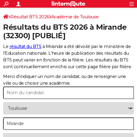
ACTUALITÉS
Connexion
S'inscrire
Résultat BTS 2026
Académie de Toulouse
Rechercher
Société
Education
Villes
Politique
Faits Divers
Monde
+
SPORT
Résultats du BTS 2026 à
Mirande
Football
Cyclisme
Forum
Coupe du monde 2026
Tennis
Rugby
CULTURE
(32300) [PUBLIÉ]
TNT
Cinéma
Musique
Programme TV
Streaming
Sorties cinéma
+
FINANCE
Le
résultat du BTS
à Mirande a été dévoilé par le ministère de
l'Education nationale. L'heure de publication des résultats du
Impôts
Immobilier
Banque
Crédit
Retraite
Epargne
Risques naturels par ville
Assurance
AUTO
BTS peut varier en fonction de la filière. Les résultats du BTS
sont continuellement enrichis sur cette page filière par filière.
Réserver un essai
Berlines
Forum auto
Essais
Citadines
SUV
+
HIGH-TECH
Merci d'indiquer un nom de candidat, ou de renseigner une
Meilleur smartphone
Ordinateurs
Guide high-tech
Mobiles
Internet
Jeux vidéo
+
BRICOLAGE
ville ou de choisir une académie.
Aménagement intérieur
Cuisine
Jardinage
+
Forum
Extérieur
Salle de bains
Rangement
WEEK-END
Escapades
Expositions
Week-end nature
Guides de France
Patrimoine
Musées
+
LIFESTYLE
Bien-être
Mode
+
Art de vivre
Loisirs
Modes de vie
SANTE
Guide de la santé
Médicaments
+
Alimentation
Maladies
Sommeil
VOYAGE