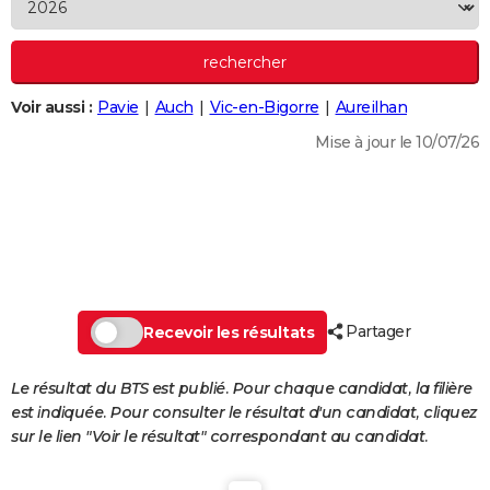
City break
Voyage de noces
Climat
Destinations
Voyage nature
Forum
+
PHOTO
GUIDES D'ACHAT
Voir aussi :
Pavie
Auch
Vic-en-Bigorre
Aureilhan
BONS PLANS
Mise à jour le 10/07/26
CARTE DE VOEUX
Carte Bonne année
Carte Pâques
Carte de Noël
Carte Saint-Valentin
Carte d'anniversaire
DICTIONNAIRE
Biographies
Expressions
Dictionnaire
Citations
Proverbes
PROGRAMME TV
COPAINS D'AVANT
Partager
Se connecter
Collèges
Universités
Service militaire
S'inscrire
Lycées
Primaires
Entreprises
Avis de recherche
Recevoir les résultats
AVIS DE DÉCÈS
FORUM
Le résultat du BTS est publié. Pour chaque candidat, la filière
est indiquée. Pour consulter le résultat d'un candidat, cliquez
Lifestyle
Sport
Television
Cinema
Bricolage
Culture
Auto
Voyage
sur le lien "Voir le résultat" correspondant au candidat.