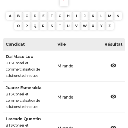
1
A
B
C
D
E
F
G
H
I
J
K
L
M
N
O
P
Q
R
S
T
U
V
W
X
Y
Z
Candidat
Ville
Résultat
Dal Maso Lou
BTS Conseil et
Mirande
commercialisation de
solutions techniques
Juarez Esmeralda
BTS Conseil et
Mirande
commercialisation de
solutions techniques
Larcade Quentin
BTS Conseil et