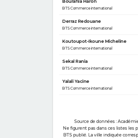
Bourahla Haron
BTS Commerce international
Derraz Redouane
BTS Commerce international
Koutoupot-Ikoune Micheline
BTS Commerce international
Sekal Rania
BTS Commerce international
Yalali Yacine
BTS Commerce international
Source de données : Académie d
Ne figurent pas dans ces listes les 
BTS publié. La ville indiquée corres