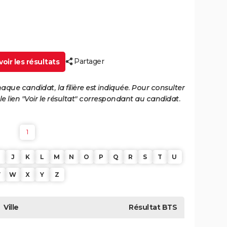
Partager
oir les résultats
haque candidat, la filière est indiquée. Pour consulter
 le lien "Voir le résultat" correspondant au candidat.
1
J
K
L
M
N
O
P
Q
R
S
T
U
V
W
X
Y
Z
Ville
Résultat
BTS