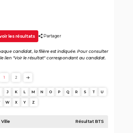
Partager
oir les résultats
haque candidat, la filière est indiquée. Pour consulter
 le lien "Voir le résultat" correspondant au candidat.
1
2
J
K
L
M
N
O
P
Q
R
S
T
U
V
W
X
Y
Z
Ville
Résultat
BTS