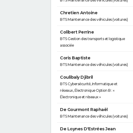
BTS Maintenance des véhicules (voitures)
Chretien Antoine
BTS Maintenance des véhicules (voitures)
Colibert Perrine
BTS Gestion des transports et logistique
associée
Coris Baptiste
BTS Maintenance des véhicules (voitures)
Coulibaly Djibril
BTS Cybersécurité, Informatique et
réseaux, Électronique Option B : «
Électronique et réseaux »
De Gourmont Raphaël
BTS Maintenance des véhicules (voitures)
De Loynes D'Estrées Jean