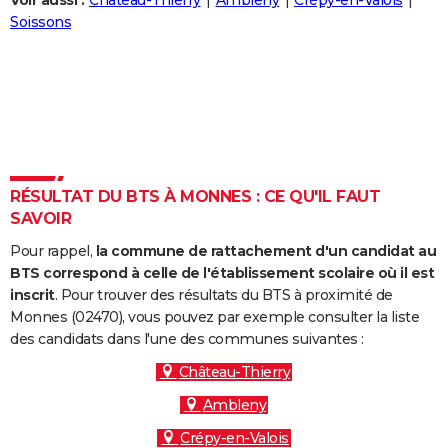
Voir aussi :
Château-Thierry
Ambleny
Crépy-en-Valois
City break
Voyage de noces
Climat
Destinations
Voyage nature
Forum
+
Soissons
PHOTO
GUIDES D'ACHAT
BONS PLANS
CARTE DE VOEUX
Carte Bonne année
Carte Pâques
Carte de Noël
Carte Saint-Valentin
Carte d'anniversaire
DICTIONNAIRE
RÉSULTAT DU BTS À MONNES : CE QU'IL FAUT
SAVOIR
Biographies
Expressions
Dictionnaire
Citations
Proverbes
PROGRAMME TV
Pour rappel,
la commune de rattachement d'un candidat au
COPAINS D'AVANT
BTS correspond à celle de l'établissement scolaire où il est
inscrit
. Pour trouver des résultats du BTS à proximité de
Se connecter
Collèges
Universités
Service militaire
S'inscrire
Lycées
Primaires
Entreprises
Avis de recherche
AVIS DE DÉCÈS
Monnes (02470), vous pouvez par exemple consulter la liste
des candidats dans l'une des communes suivantes :
FORUM
Château-Thierry
Lifestyle
Sport
Television
Cinema
Bricolage
Culture
Auto
Voyage
Ambleny
Crépy-en-Valois