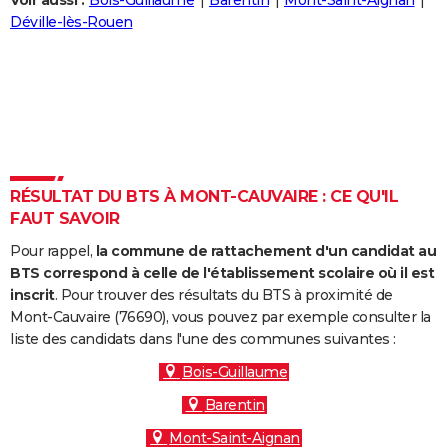
Voir aussi :
Bois-Guillaume
Barentin
Mont-Saint-Aignan
City break
Voyage de noces
Climat
Destinations
Voyage nature
Forum
+
Déville-lès-Rouen
PHOTO
GUIDES D'ACHAT
BONS PLANS
CARTE DE VOEUX
Carte Bonne année
Carte Pâques
Carte de Noël
Carte Saint-Valentin
Carte d'anniversaire
DICTIONNAIRE
RÉSULTAT DU BTS À MONT-CAUVAIRE : CE QU'IL
FAUT SAVOIR
Biographies
Expressions
Dictionnaire
Citations
Proverbes
PROGRAMME TV
Pour rappel,
la commune de rattachement d'un candidat au
COPAINS D'AVANT
BTS correspond à celle de l'établissement scolaire où il est
inscrit
. Pour trouver des résultats du BTS à proximité de
Se connecter
Collèges
Universités
Service militaire
S'inscrire
Lycées
Primaires
Entreprises
Avis de recherche
AVIS DE DÉCÈS
Mont-Cauvaire (76690), vous pouvez par exemple consulter la
liste des candidats dans l'une des communes suivantes :
FORUM
Bois-Guillaume
Lifestyle
Sport
Television
Cinema
Bricolage
Culture
Auto
Voyage
Barentin
Mont-Saint-Aignan