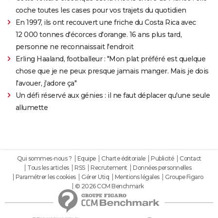
coche toutes les cases pour vos trajets du quotidien
En 1997, ils ont recouvert une friche du Costa Rica avec
12 000 tonnes d'écorces d'orange. 16 ans plus tard,
personne ne reconnaissait l'endroit
Erling Haaland, footballeur : "Mon plat préféré est quelque
chose que je ne peux presque jamais manger. Mais je dois
l'avouer, j'adore ça"
Un défi réservé aux génies : il ne faut déplacer qu'une seule
allumette
Qui sommes-nous ?
Equipe
Charte éditoriale
Publicité
Contact
Tous les articles
RSS
Recrutement
Données personnelles
Paramétrer les cookies
Gérer Utiq
Mentions légales
Groupe Figaro
© 2026 CCM Benchmark