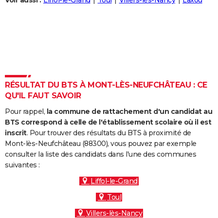
Voir aussi :
Liffol-le-Grand
Toul
Villers-lès-Nancy
Laxou
City break
Voyage de noces
Climat
Destinations
Voyage nature
Forum
+
PHOTO
GUIDES D'ACHAT
BONS PLANS
CARTE DE VOEUX
RÉSULTAT DU BTS À MONT-LÈS-NEUFCHÂTEAU : CE
Carte Bonne année
Carte Pâques
Carte de Noël
Carte Saint-Valentin
Carte d'anniversaire
DICTIONNAIRE
QU'IL FAUT SAVOIR
Biographies
Expressions
Dictionnaire
Citations
Proverbes
PROGRAMME TV
Pour rappel,
la commune de rattachement d'un candidat au
BTS correspond à celle de l'établissement scolaire où il est
COPAINS D'AVANT
inscrit
. Pour trouver des résultats du BTS à proximité de
Mont-lès-Neufchâteau (88300), vous pouvez par exemple
Se connecter
Collèges
Universités
Service militaire
S'inscrire
Lycées
Primaires
Entreprises
Avis de recherche
AVIS DE DÉCÈS
consulter la liste des candidats dans l'une des communes
suivantes :
FORUM
Liffol-le-Grand
Lifestyle
Sport
Television
Cinema
Bricolage
Culture
Auto
Voyage
Toul
Villers-lès-Nancy