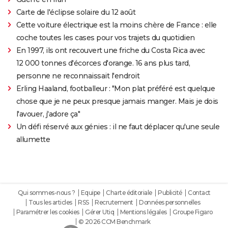
Carte de l'éclipse solaire du 12 août
Cette voiture électrique est la moins chère de France : elle
coche toutes les cases pour vos trajets du quotidien
En 1997, ils ont recouvert une friche du Costa Rica avec
12 000 tonnes d'écorces d'orange. 16 ans plus tard,
personne ne reconnaissait l'endroit
Erling Haaland, footballeur : "Mon plat préféré est quelque
chose que je ne peux presque jamais manger. Mais je dois
l'avouer, j'adore ça"
Un défi réservé aux génies : il ne faut déplacer qu'une seule
allumette
Qui sommes-nous ?
Equipe
Charte éditoriale
Publicité
Contact
Tous les articles
RSS
Recrutement
Données personnelles
Paramétrer les cookies
Gérer Utiq
Mentions légales
Groupe Figaro
© 2026 CCM Benchmark