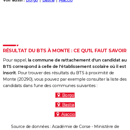
Voir aussi :
Borgo
Bastia
Ajaccio
City break
Voyage de noces
Climat
Destinations
Voyage nature
Forum
+
PHOTO
GUIDES D'ACHAT
BONS PLANS
CARTE DE VOEUX
RÉSULTAT DU BTS À MONTE : CE QU'IL FAUT SAVOIR
Carte Bonne année
Carte Pâques
Carte de Noël
Carte Saint-Valentin
Carte d'anniversaire
DICTIONNAIRE
Pour rappel,
la commune de rattachement d'un candidat au
Biographies
Expressions
Dictionnaire
Citations
Proverbes
PROGRAMME TV
BTS correspond à celle de l'établissement scolaire où il est
inscrit
. Pour trouver des résultats du BTS à proximité de
COPAINS D'AVANT
Monte (20290), vous pouvez par exemple consulter la liste des
candidats dans l'une des communes suivantes :
Se connecter
Collèges
Universités
Service militaire
S'inscrire
Lycées
Primaires
Entreprises
Avis de recherche
AVIS DE DÉCÈS
Borgo
FORUM
Bastia
Lifestyle
Sport
Television
Cinema
Bricolage
Culture
Auto
Voyage
Ajaccio
Source de données : Académie de Corse - Ministère de