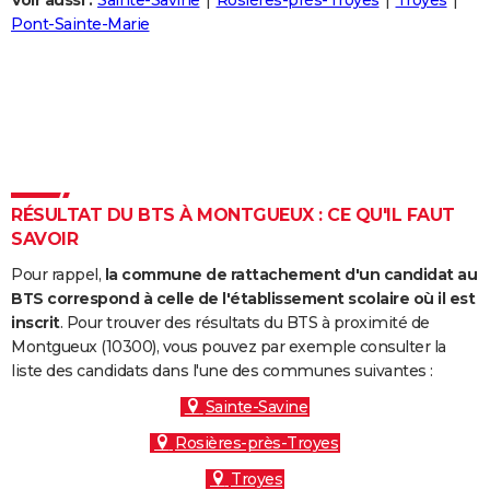
Voir aussi :
Sainte-Savine
Rosières-près-Troyes
Troyes
City break
Voyage de noces
Climat
Destinations
Voyage nature
Forum
+
Pont-Sainte-Marie
PHOTO
GUIDES D'ACHAT
BONS PLANS
CARTE DE VOEUX
Carte Bonne année
Carte Pâques
Carte de Noël
Carte Saint-Valentin
Carte d'anniversaire
DICTIONNAIRE
RÉSULTAT DU BTS À MONTGUEUX : CE QU'IL FAUT
SAVOIR
Biographies
Expressions
Dictionnaire
Citations
Proverbes
PROGRAMME TV
Pour rappel,
la commune de rattachement d'un candidat au
COPAINS D'AVANT
BTS correspond à celle de l'établissement scolaire où il est
inscrit
. Pour trouver des résultats du BTS à proximité de
Se connecter
Collèges
Universités
Service militaire
S'inscrire
Lycées
Primaires
Entreprises
Avis de recherche
AVIS DE DÉCÈS
Montgueux (10300), vous pouvez par exemple consulter la
liste des candidats dans l'une des communes suivantes :
FORUM
Sainte-Savine
Lifestyle
Sport
Television
Cinema
Bricolage
Culture
Auto
Voyage
Rosières-près-Troyes
Troyes