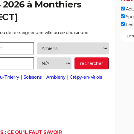
S 2026 à
Monthiers
Actu
ECT]
Spo
Les 
ou de renseigner une ville ou de choisir une
u-Thierry
Soissons
Ambleny
Crépy-en-Valois
 : CE QU'IL FAUT SAVOIR