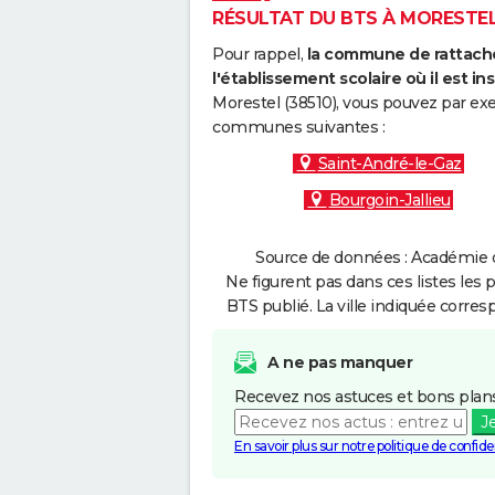
RÉSULTAT DU BTS À MORESTEL 
Pour rappel,
la commune de rattache
l'établissement scolaire où il est ins
Morestel (38510), vous pouvez par exe
communes suivantes :
Saint-André-le-Gaz
Bourgoin-Jallieu
Source de données : Académie d
Ne figurent pas dans ces listes les 
BTS publié. La ville indiquée corres
A ne pas manquer
Recevez nos astuces et bons plans
J
En savoir plus sur notre politique de confiden