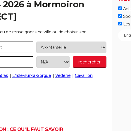
S 2026 à
Mormoiron
Actu
ECT]
Spo
Les 
ou de renseigner une ville ou de choisir une
tras
L'Isle-sur-la-Sorgue
Vedène
Cavaillon
 : CE QU'IL FAUT SAVOIR