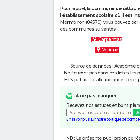
Pour rappel,
la commune de rattache
l'établissement scolaire où il est ins
Mormoiron (84570), vous pouvez par e
des communes suivantes :
Carpentras
Vedène
Source de données : Académie d'A
Ne figurent pas dans ces listes les 
BTS publié. La ville indiquée corres
A ne pas manquer
Recevez nos astuces et bons plans
J
En savoir plus sur notre politique de confiden
NB : La présente publication de rés