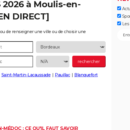
S 2026 à
Moulis-en-
Actu
[EN DIRECT]
Spo
Les 
ou de renseigner une ville ou de choisir une
Saint-Martin-Lacaussade
Pauillac
Blanquefort
-MÉDOC : CE QU'IL FAUT SAVOIR