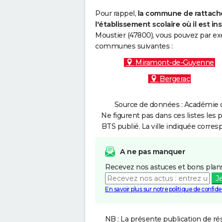
Pour rappel,
la commune de rattache
l'établissement scolaire où il est ins
Moustier (47800), vous pouvez par exe
communes suivantes :
Miramont-de-Guyenne
Bergerac
Source de données : Académie d
Ne figurent pas dans ces listes les 
BTS publié. La ville indiquée corres
A ne pas manquer
Recevez nos astuces et bons plans
J
En savoir plus sur notre politique de confiden
NB : La présente publication de rés