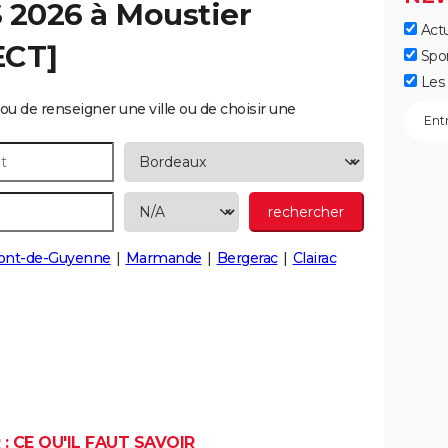
S 2026 à
Moustier
Actu
ECT]
Spo
Les 
ou de renseigner une ville ou de choisir une
ont-de-Guyenne
Marmande
Bergerac
Clairac
: CE QU'IL FAUT SAVOIR