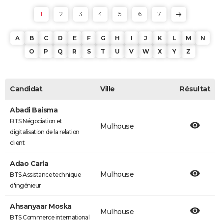
1
2
3
4
5
6
7
A
B
C
D
E
F
G
H
I
J
K
L
M
N
O
P
Q
R
S
T
U
V
W
X
Y
Z
Candidat
Ville
Résultat
Abadi Baisma
BTS Négociation et
Mulhouse
digitalisation de la relation
client
Adao Carla
Mulhouse
BTS Assistance technique
d'ingénieur
Ahsanyaar Moska
Mulhouse
BTS Commerce international