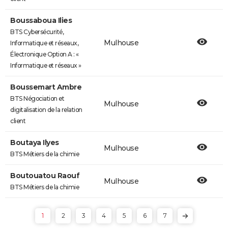
Boussaboua Ilies
BTS Cybersécurité,
Mulhouse
Informatique et réseaux,
Électronique Option A : «
Informatique et réseaux »
Boussemart Ambre
BTS Négociation et
Mulhouse
digitalisation de la relation
client
Boutaya Ilyes
Mulhouse
BTS Métiers de la chimie
Boutouatou Raouf
Mulhouse
BTS Métiers de la chimie
1
2
3
4
5
6
7