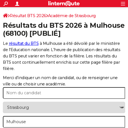
ACTUALITÉS
Connexion
S'inscrire
Résultat BTS 2026
Académie de Strasbourg
Rechercher
Société
Education
Villes
Politique
Faits Divers
Monde
+
SPORT
Résultats du BTS 2026 à
Mulhouse
Football
Cyclisme
Forum
Coupe du monde 2026
Tennis
Rugby
CULTURE
(68100) [PUBLIÉ]
TNT
Cinéma
Musique
Programme TV
Streaming
Sorties cinéma
+
FINANCE
Le
résultat du BTS
à Mulhouse a été dévoilé par le ministère
de l'Education nationale. L'heure de publication des résultats
Impôts
Immobilier
Banque
Crédit
Retraite
Epargne
Risques naturels par ville
Assurance
AUTO
du BTS peut varier en fonction de la filière. Les résultats du
BTS sont continuellement enrichis sur cette page filière par
Réserver un essai
Berlines
Forum auto
Essais
Citadines
SUV
+
HIGH-TECH
filière.
Meilleur smartphone
Ordinateurs
Guide high-tech
Mobiles
Internet
Jeux vidéo
+
BRICOLAGE
Merci d'indiquer un nom de candidat, ou de renseigner une
ville ou de choisir une académie.
Aménagement intérieur
Cuisine
Jardinage
+
Forum
Extérieur
Salle de bains
Rangement
WEEK-END
Escapades
Expositions
Week-end nature
Guides de France
Patrimoine
Musées
+
LIFESTYLE
Bien-être
Mode
+
Art de vivre
Loisirs
Modes de vie
SANTE
Guide de la santé
Médicaments
+
Alimentation
Maladies
Sommeil
VOYAGE