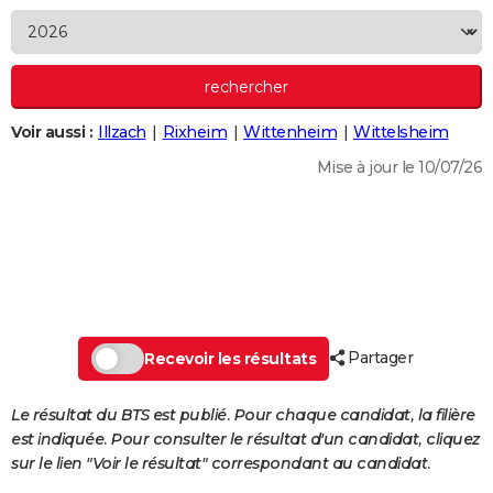
City break
Voyage de noces
Climat
Destinations
Voyage nature
Forum
+
PHOTO
GUIDES D'ACHAT
BONS PLANS
Voir aussi :
Illzach
Rixheim
Wittenheim
Wittelsheim
CARTE DE VOEUX
Mise à jour le 10/07/26
Carte Bonne année
Carte Pâques
Carte de Noël
Carte Saint-Valentin
Carte d'anniversaire
DICTIONNAIRE
Biographies
Expressions
Dictionnaire
Citations
Proverbes
PROGRAMME TV
COPAINS D'AVANT
Se connecter
Collèges
Universités
Service militaire
S'inscrire
Lycées
Primaires
Entreprises
Avis de recherche
AVIS DE DÉCÈS
Partager
Recevoir les résultats
FORUM
Le résultat du BTS est publié. Pour chaque candidat, la filière
Lifestyle
Sport
Television
Cinema
Bricolage
Culture
Auto
Voyage
est indiquée. Pour consulter le résultat d'un candidat, cliquez
sur le lien "Voir le résultat" correspondant au candidat.