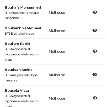
Bouhafs Mohammed
Mulhouse
BTS Assistance technique
d'ingénieur
Boukambou Mychael
Mulhouse
BTS Électrotechnique
Boullard Robin
BTS Négociation et
Mulhouse
digitalisation de la relation
client
Bouridah Amina
Mulhouse
BTS Analyses de biologie
médicale
Bousbia Aïssa
BTS Négociation et
Mulhouse
digitalisation de la relation
client