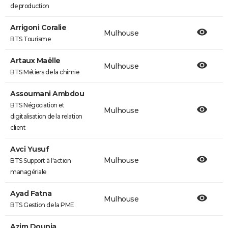
de production
Arrigoni Coralie
Mulhouse
BTS Tourisme
Artaux Maëlle
Mulhouse
BTS Métiers de la chimie
Assoumani Ambdou
BTS Négociation et
Mulhouse
digitalisation de la relation
client
Avci Yusuf
Mulhouse
BTS Support à l'action
managériale
Ayad Fatna
Mulhouse
BTS Gestion de la PME
Azim Dounia