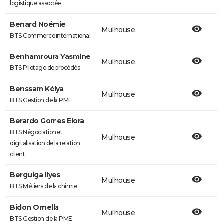
logistique associée
Benard Noémie
Mulhouse
BTS Commerce international
Benhamroura Yasmine
Mulhouse
BTS Pilotage de procédés
Benssam Kélya
Mulhouse
BTS Gestion de la PME
Berardo Gomes Elora
BTS Négociation et
Mulhouse
digitalisation de la relation
client
Berguiga Ilyes
Mulhouse
BTS Métiers de la chimie
Bidon Ornella
Mulhouse
BTS Gestion de la PME