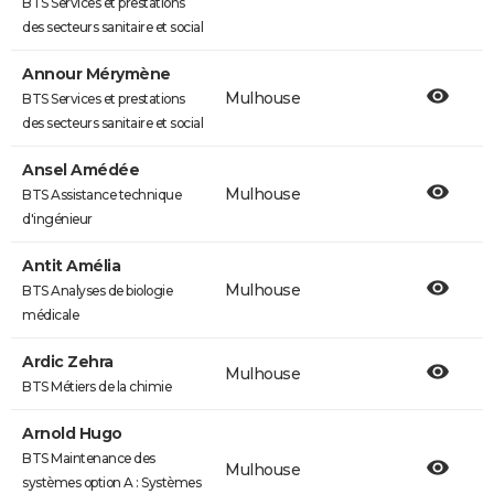
BTS Services et prestations
des secteurs sanitaire et social
Annour Mérymène
Mulhouse
BTS Services et prestations
des secteurs sanitaire et social
Ansel Amédée
Mulhouse
BTS Assistance technique
d'ingénieur
Antit Amélia
Mulhouse
BTS Analyses de biologie
médicale
Ardic Zehra
Mulhouse
BTS Métiers de la chimie
Arnold Hugo
BTS Maintenance des
Mulhouse
systèmes option A : Systèmes