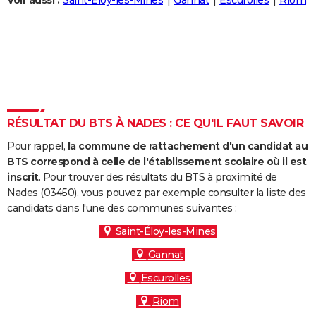
Voir aussi :
Saint-Éloy-les-Mines
Gannat
Escurolles
Riom
City break
Voyage de noces
Climat
Destinations
Voyage nature
Forum
+
PHOTO
GUIDES D'ACHAT
BONS PLANS
CARTE DE VOEUX
RÉSULTAT DU BTS À NADES : CE QU'IL FAUT SAVOIR
Carte Bonne année
Carte Pâques
Carte de Noël
Carte Saint-Valentin
Carte d'anniversaire
DICTIONNAIRE
Pour rappel,
la commune de rattachement d'un candidat au
Biographies
Expressions
Dictionnaire
Citations
Proverbes
PROGRAMME TV
BTS correspond à celle de l'établissement scolaire où il est
inscrit
. Pour trouver des résultats du BTS à proximité de
COPAINS D'AVANT
Nades (03450), vous pouvez par exemple consulter la liste des
candidats dans l'une des communes suivantes :
Se connecter
Collèges
Universités
Service militaire
S'inscrire
Lycées
Primaires
Entreprises
Avis de recherche
AVIS DE DÉCÈS
Saint-Éloy-les-Mines
FORUM
Gannat
Lifestyle
Sport
Television
Cinema
Bricolage
Culture
Auto
Voyage
Escurolles
Riom