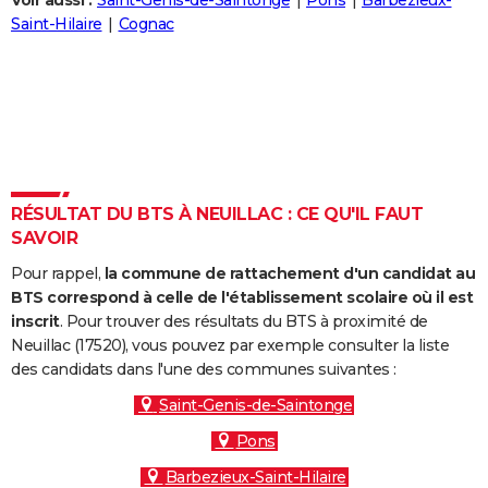
Voir aussi :
Saint-Genis-de-Saintonge
Pons
Barbezieux-
City break
Voyage de noces
Climat
Destinations
Voyage nature
Forum
+
Saint-Hilaire
Cognac
PHOTO
GUIDES D'ACHAT
BONS PLANS
CARTE DE VOEUX
Carte Bonne année
Carte Pâques
Carte de Noël
Carte Saint-Valentin
Carte d'anniversaire
DICTIONNAIRE
RÉSULTAT DU BTS À NEUILLAC : CE QU'IL FAUT
SAVOIR
Biographies
Expressions
Dictionnaire
Citations
Proverbes
PROGRAMME TV
Pour rappel,
la commune de rattachement d'un candidat au
COPAINS D'AVANT
BTS correspond à celle de l'établissement scolaire où il est
inscrit
. Pour trouver des résultats du BTS à proximité de
Se connecter
Collèges
Universités
Service militaire
S'inscrire
Lycées
Primaires
Entreprises
Avis de recherche
AVIS DE DÉCÈS
Neuillac (17520), vous pouvez par exemple consulter la liste
des candidats dans l'une des communes suivantes :
FORUM
Saint-Genis-de-Saintonge
Lifestyle
Sport
Television
Cinema
Bricolage
Culture
Auto
Voyage
Pons
Barbezieux-Saint-Hilaire