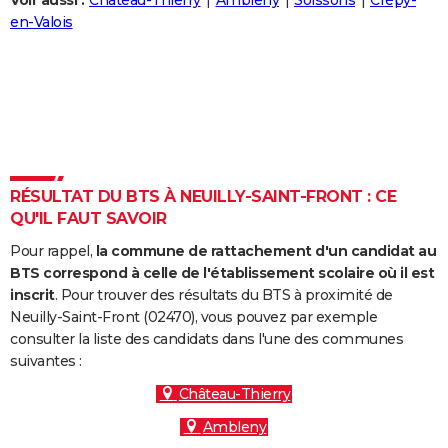
Voir aussi :
Château-Thierry
Ambleny
Soissons
Crépy-
City break
Voyage de noces
Climat
Destinations
Voyage nature
Forum
+
en-Valois
PHOTO
GUIDES D'ACHAT
BONS PLANS
CARTE DE VOEUX
Carte Bonne année
Carte Pâques
Carte de Noël
Carte Saint-Valentin
Carte d'anniversaire
DICTIONNAIRE
RÉSULTAT DU BTS À NEUILLY-SAINT-FRONT : CE
QU'IL FAUT SAVOIR
Biographies
Expressions
Dictionnaire
Citations
Proverbes
PROGRAMME TV
Pour rappel,
la commune de rattachement d'un candidat au
COPAINS D'AVANT
BTS correspond à celle de l'établissement scolaire où il est
inscrit
. Pour trouver des résultats du BTS à proximité de
Se connecter
Collèges
Universités
Service militaire
S'inscrire
Lycées
Primaires
Entreprises
Avis de recherche
AVIS DE DÉCÈS
Neuilly-Saint-Front (02470), vous pouvez par exemple
consulter la liste des candidats dans l'une des communes
FORUM
suivantes :
Lifestyle
Sport
Television
Cinema
Bricolage
Culture
Auto
Voyage
Château-Thierry
Ambleny