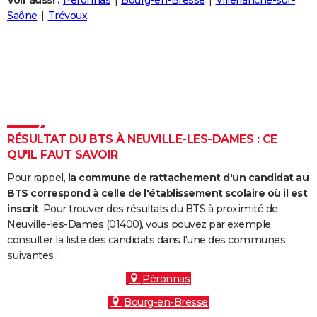
Voir aussi :
Péronnas
Bourg-en-Bresse
Villefranche-sur-
City break
Voyage de noces
Climat
Destinations
Voyage nature
Forum
+
Saône
Trévoux
PHOTO
GUIDES D'ACHAT
BONS PLANS
CARTE DE VOEUX
Carte Bonne année
Carte Pâques
Carte de Noël
Carte Saint-Valentin
Carte d'anniversaire
DICTIONNAIRE
RÉSULTAT DU BTS À NEUVILLE-LES-DAMES : CE
QU'IL FAUT SAVOIR
Biographies
Expressions
Dictionnaire
Citations
Proverbes
PROGRAMME TV
Pour rappel,
la commune de rattachement d'un candidat au
COPAINS D'AVANT
BTS correspond à celle de l'établissement scolaire où il est
inscrit
. Pour trouver des résultats du BTS à proximité de
Se connecter
Collèges
Universités
Service militaire
S'inscrire
Lycées
Primaires
Entreprises
Avis de recherche
AVIS DE DÉCÈS
Neuville-les-Dames (01400), vous pouvez par exemple
consulter la liste des candidats dans l'une des communes
FORUM
suivantes :
Lifestyle
Sport
Television
Cinema
Bricolage
Culture
Auto
Voyage
Péronnas
Bourg-en-Bresse