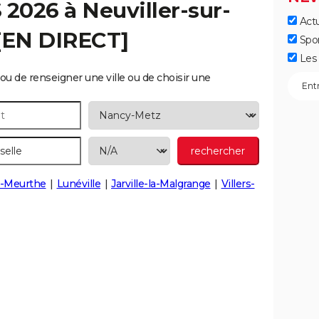
S 2026 à
Neuviller-sur-
Actu
[EN DIRECT]
Spo
Les 
ou de renseigner une ville ou de choisir une
r-Meurthe
Lunéville
Jarville-la-Malgrange
Villers-