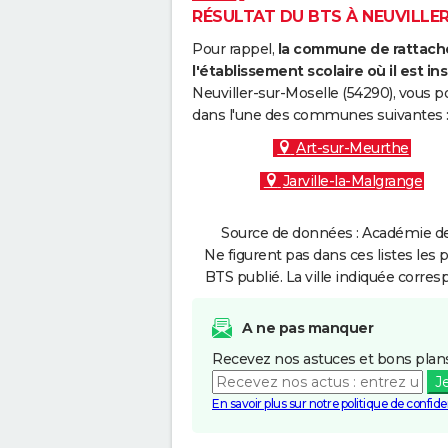
RÉSULTAT DU BTS À NEUVILLER
Pour rappel,
la commune de rattache
l'établissement scolaire où il est ins
Neuviller-sur-Moselle (54290), vous p
dans l'une des communes suivantes 
Art-sur-Meurthe
Jarville-la-Malgrange
Source de données : Académie de
Ne figurent pas dans ces listes les 
BTS publié. La ville indiquée corres
A ne pas manquer
Recevez nos astuces et bons plans
J
En savoir plus sur notre politique de confiden