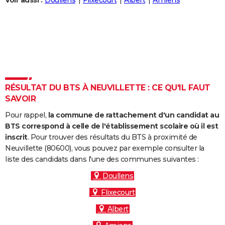
Voir aussi :
Doullens
Flixecourt
Albert
Amiens
City break
Voyage de noces
Climat
Destinations
Voyage nature
Forum
+
PHOTO
GUIDES D'ACHAT
BONS PLANS
CARTE DE VOEUX
RÉSULTAT DU BTS À NEUVILLETTE : CE QU'IL FAUT
Carte Bonne année
Carte Pâques
Carte de Noël
Carte Saint-Valentin
Carte d'anniversaire
DICTIONNAIRE
SAVOIR
Biographies
Expressions
Dictionnaire
Citations
Proverbes
PROGRAMME TV
Pour rappel,
la commune de rattachement d'un candidat au
BTS correspond à celle de l'établissement scolaire où il est
COPAINS D'AVANT
inscrit
. Pour trouver des résultats du BTS à proximité de
Neuvillette (80600), vous pouvez par exemple consulter la
Se connecter
Collèges
Universités
Service militaire
S'inscrire
Lycées
Primaires
Entreprises
Avis de recherche
AVIS DE DÉCÈS
liste des candidats dans l'une des communes suivantes :
FORUM
Doullens
Flixecourt
Lifestyle
Sport
Television
Cinema
Bricolage
Culture
Auto
Voyage
Albert