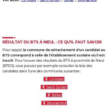
Voir aussi :
Limoges
Saint-Junien
Bellac
Bourganeuf
City break
Voyage de noces
Climat
Destinations
Voyage nature
Forum
+
PHOTO
GUIDES D'ACHAT
BONS PLANS
CARTE DE VOEUX
RÉSULTAT DU BTS À NIEUL : CE QU'IL FAUT SAVOIR
Carte Bonne année
Carte Pâques
Carte de Noël
Carte Saint-Valentin
Carte d'anniversaire
DICTIONNAIRE
Pour rappel,
la commune de rattachement d'un candidat au
Biographies
Expressions
Dictionnaire
Citations
Proverbes
PROGRAMME TV
BTS correspond à celle de l'établissement scolaire où il est
inscrit
. Pour trouver des résultats du BTS à proximité de Nieul
COPAINS D'AVANT
(87510), vous pouvez par exemple consulter la liste des
candidats dans l'une des communes suivantes :
Se connecter
Collèges
Universités
Service militaire
S'inscrire
Lycées
Primaires
Entreprises
Avis de recherche
AVIS DE DÉCÈS
Limoges
FORUM
Saint-Junien
Lifestyle
Sport
Television
Cinema
Bricolage
Culture
Auto
Voyage
Bellac
Bourganeuf