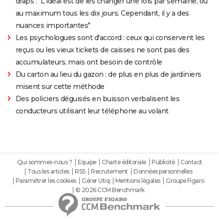
draps : "L'idéal est de les changer une fois par semaine, ou
au maximum tous les dix jours. Cependant, il y a des
nuances importantes"
Les psychologues sont d'accord : ceux qui conservent les
reçus ou les vieux tickets de caisses ne sont pas des
accumulateurs, mais ont besoin de contrôle
Du carton au lieu du gazon : de plus en plus de jardiniers
misent sur cette méthode
Des policiers déguisés en buisson verbalisent les
conducteurs utilisant leur téléphone au volant
Qui sommes-nous ?
Equipe
Charte éditoriale
Publicité
Contact
Tous les articles
RSS
Recrutement
Données personnelles
Paramétrer les cookies
Gérer Utiq
Mentions légales
Groupe Figaro
© 2026 CCM Benchmark