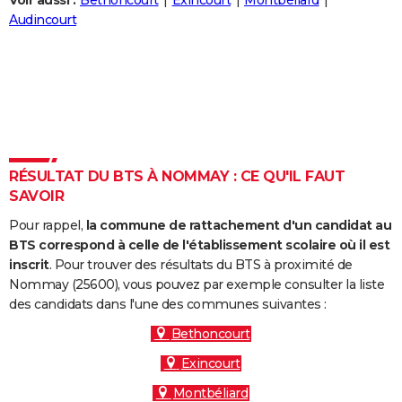
Voir aussi :
Bethoncourt
Exincourt
Montbéliard
City break
Voyage de noces
Climat
Destinations
Voyage nature
Forum
+
Audincourt
PHOTO
GUIDES D'ACHAT
BONS PLANS
CARTE DE VOEUX
Carte Bonne année
Carte Pâques
Carte de Noël
Carte Saint-Valentin
Carte d'anniversaire
DICTIONNAIRE
RÉSULTAT DU BTS À NOMMAY : CE QU'IL FAUT
SAVOIR
Biographies
Expressions
Dictionnaire
Citations
Proverbes
PROGRAMME TV
Pour rappel,
la commune de rattachement d'un candidat au
COPAINS D'AVANT
BTS correspond à celle de l'établissement scolaire où il est
inscrit
. Pour trouver des résultats du BTS à proximité de
Se connecter
Collèges
Universités
Service militaire
S'inscrire
Lycées
Primaires
Entreprises
Avis de recherche
AVIS DE DÉCÈS
Nommay (25600), vous pouvez par exemple consulter la liste
des candidats dans l'une des communes suivantes :
FORUM
Bethoncourt
Lifestyle
Sport
Television
Cinema
Bricolage
Culture
Auto
Voyage
Exincourt
Montbéliard