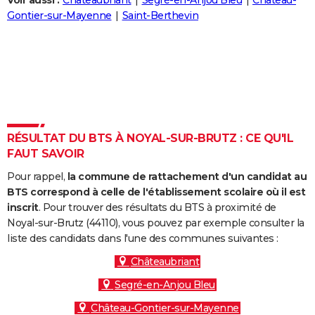
Voir aussi :
Châteaubriant
Segré-en-Anjou Bleu
Château-
City break
Voyage de noces
Climat
Destinations
Voyage nature
Forum
+
Gontier-sur-Mayenne
Saint-Berthevin
PHOTO
GUIDES D'ACHAT
BONS PLANS
CARTE DE VOEUX
Carte Bonne année
Carte Pâques
Carte de Noël
Carte Saint-Valentin
Carte d'anniversaire
DICTIONNAIRE
RÉSULTAT DU BTS À NOYAL-SUR-BRUTZ : CE QU'IL
FAUT SAVOIR
Biographies
Expressions
Dictionnaire
Citations
Proverbes
PROGRAMME TV
Pour rappel,
la commune de rattachement d'un candidat au
COPAINS D'AVANT
BTS correspond à celle de l'établissement scolaire où il est
inscrit
. Pour trouver des résultats du BTS à proximité de
Se connecter
Collèges
Universités
Service militaire
S'inscrire
Lycées
Primaires
Entreprises
Avis de recherche
AVIS DE DÉCÈS
Noyal-sur-Brutz (44110), vous pouvez par exemple consulter la
liste des candidats dans l'une des communes suivantes :
FORUM
Châteaubriant
Lifestyle
Sport
Television
Cinema
Bricolage
Culture
Auto
Voyage
Segré-en-Anjou Bleu
Château-Gontier-sur-Mayenne