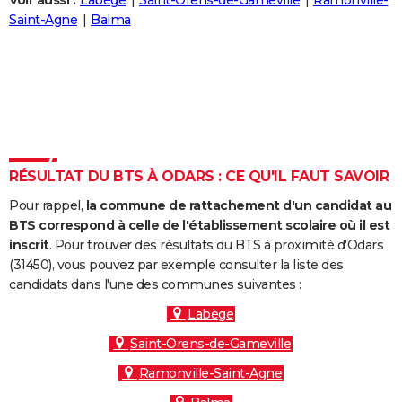
Voir aussi :
Labège
Saint-Orens-de-Gameville
Ramonville-
City break
Voyage de noces
Climat
Destinations
Voyage nature
Forum
+
Saint-Agne
Balma
PHOTO
GUIDES D'ACHAT
BONS PLANS
CARTE DE VOEUX
Carte Bonne année
Carte Pâques
Carte de Noël
Carte Saint-Valentin
Carte d'anniversaire
DICTIONNAIRE
RÉSULTAT DU BTS À ODARS : CE QU'IL FAUT SAVOIR
Biographies
Expressions
Dictionnaire
Citations
Proverbes
PROGRAMME TV
Pour rappel,
la commune de rattachement d'un candidat au
BTS correspond à celle de l'établissement scolaire où il est
COPAINS D'AVANT
inscrit
. Pour trouver des résultats du BTS à proximité d'Odars
(31450), vous pouvez par exemple consulter la liste des
Se connecter
Collèges
Universités
Service militaire
S'inscrire
Lycées
Primaires
Entreprises
Avis de recherche
AVIS DE DÉCÈS
candidats dans l'une des communes suivantes :
FORUM
Labège
Saint-Orens-de-Gameville
Lifestyle
Sport
Television
Cinema
Bricolage
Culture
Auto
Voyage
Ramonville-Saint-Agne