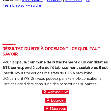
Voir aussi :
Rambouillet
Dourdan
Maurepas
Le
City break
Voyage de noces
Climat
Destinations
Voyage nature
Forum
+
Tremblay-sur-Mauldre
PHOTO
GUIDES D'ACHAT
BONS PLANS
CARTE DE VOEUX
Carte Bonne année
Carte Pâques
Carte de Noël
Carte Saint-Valentin
Carte d'anniversaire
DICTIONNAIRE
RÉSULTAT DU BTS À ORCEMONT : CE QU'IL FAUT
SAVOIR
Biographies
Expressions
Dictionnaire
Citations
Proverbes
PROGRAMME TV
Pour rappel,
la commune de rattachement d'un candidat au
COPAINS D'AVANT
BTS correspond à celle de l'établissement scolaire où il est
inscrit
. Pour trouver des résultats du BTS à proximité
Se connecter
Collèges
Universités
Service militaire
S'inscrire
Lycées
Primaires
Entreprises
Avis de recherche
AVIS DE DÉCÈS
d'Orcemont (78125), vous pouvez par exemple consulter la
liste des candidats dans l'une des communes suivantes :
FORUM
Rambouillet
Lifestyle
Sport
Television
Cinema
Bricolage
Culture
Auto
Voyage
Dourdan
Maurepas