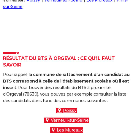
Voir aussi :
Poissy
Verneuil-sur-Seine
Les Mureaux
Flins-
City break
Voyage de noces
Climat
Destinations
Voyage nature
Forum
+
sur-Seine
PHOTO
GUIDES D'ACHAT
BONS PLANS
CARTE DE VOEUX
Carte Bonne année
Carte Pâques
Carte de Noël
Carte Saint-Valentin
Carte d'anniversaire
DICTIONNAIRE
RÉSULTAT DU BTS À ORGEVAL : CE QU'IL FAUT
SAVOIR
Biographies
Expressions
Dictionnaire
Citations
Proverbes
PROGRAMME TV
Pour rappel,
la commune de rattachement d'un candidat au
COPAINS D'AVANT
BTS correspond à celle de l'établissement scolaire où il est
inscrit
. Pour trouver des résultats du BTS à proximité
Se connecter
Collèges
Universités
Service militaire
S'inscrire
Lycées
Primaires
Entreprises
Avis de recherche
AVIS DE DÉCÈS
d'Orgeval (78630), vous pouvez par exemple consulter la liste
des candidats dans l'une des communes suivantes :
FORUM
Poissy
Lifestyle
Sport
Television
Cinema
Bricolage
Culture
Auto
Voyage
Verneuil-sur-Seine
Les Mureaux