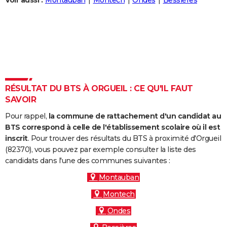
Voir aussi :
Montauban
Montech
Ondes
Bessières
City break
Voyage de noces
Climat
Destinations
Voyage nature
Forum
+
PHOTO
GUIDES D'ACHAT
BONS PLANS
CARTE DE VOEUX
RÉSULTAT DU BTS À ORGUEIL : CE QU'IL FAUT
Carte Bonne année
Carte Pâques
Carte de Noël
Carte Saint-Valentin
Carte d'anniversaire
DICTIONNAIRE
SAVOIR
Biographies
Expressions
Dictionnaire
Citations
Proverbes
PROGRAMME TV
Pour rappel,
la commune de rattachement d'un candidat au
BTS correspond à celle de l'établissement scolaire où il est
COPAINS D'AVANT
inscrit
. Pour trouver des résultats du BTS à proximité d'Orgueil
(82370), vous pouvez par exemple consulter la liste des
Se connecter
Collèges
Universités
Service militaire
S'inscrire
Lycées
Primaires
Entreprises
Avis de recherche
AVIS DE DÉCÈS
candidats dans l'une des communes suivantes :
FORUM
Montauban
Montech
Lifestyle
Sport
Television
Cinema
Bricolage
Culture
Auto
Voyage
Ondes