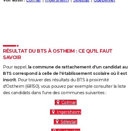
Voir aussi :
Colmar
Ingersheim
Sélestat
Guebwiller
City break
Voyage de noces
Climat
Destinations
Voyage nature
Forum
+
PHOTO
GUIDES D'ACHAT
BONS PLANS
CARTE DE VOEUX
RÉSULTAT DU BTS À OSTHEIM : CE QU'IL FAUT
Carte Bonne année
Carte Pâques
Carte de Noël
Carte Saint-Valentin
Carte d'anniversaire
DICTIONNAIRE
SAVOIR
Biographies
Expressions
Dictionnaire
Citations
Proverbes
PROGRAMME TV
Pour rappel,
la commune de rattachement d'un candidat au
BTS correspond à celle de l'établissement scolaire où il est
COPAINS D'AVANT
inscrit
. Pour trouver des résultats du BTS à proximité
d'Ostheim (68150), vous pouvez par exemple consulter la liste
Se connecter
Collèges
Universités
Service militaire
S'inscrire
Lycées
Primaires
Entreprises
Avis de recherche
AVIS DE DÉCÈS
des candidats dans l'une des communes suivantes :
FORUM
Colmar
Ingersheim
Lifestyle
Sport
Television
Cinema
Bricolage
Culture
Auto
Voyage
Sélestat