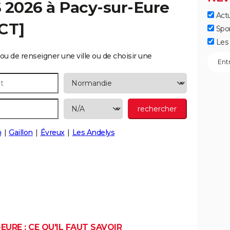
S 2026 à
Pacy-sur-Eure
Actu
CT]
Spo
Les 
ou de renseigner une ville ou de choisir une
n
Gaillon
Évreux
Les Andelys
URE : CE QU'IL FAUT SAVOIR