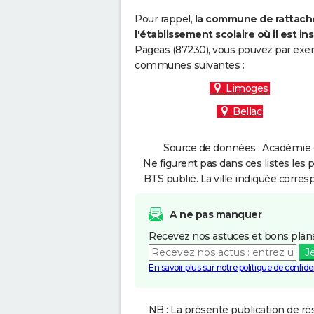
Pour rappel,
la commune de rattache
l'établissement scolaire où il est ins
Pageas (87230), vous pouvez par exemp
communes suivantes :
Limoges
Bellac
Source de données : Académie d
Ne figurent pas dans ces listes les 
BTS publié. La ville indiquée corres
A ne pas manquer
Recevez nos astuces et bons plans
J
En savoir plus sur notre politique de confiden
NB : La présente publication de rés