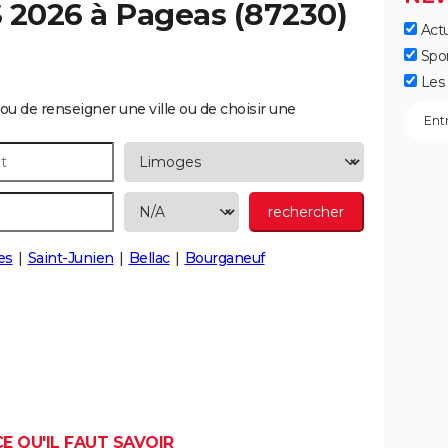
S 2026 à
Pageas
(87230)
Actu
Spo
Les 
ou de renseigner une ville ou de choisir une
es
Saint-Junien
Bellac
Bourganeuf
E QU'IL FAUT SAVOIR