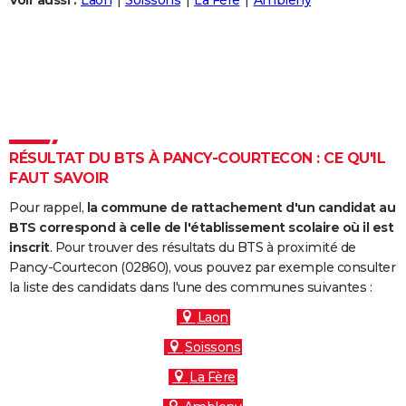
Voir aussi :
Laon
Soissons
La Fère
Ambleny
City break
Voyage de noces
Climat
Destinations
Voyage nature
Forum
+
PHOTO
GUIDES D'ACHAT
BONS PLANS
CARTE DE VOEUX
RÉSULTAT DU BTS À PANCY-COURTECON : CE QU'IL
Carte Bonne année
Carte Pâques
Carte de Noël
Carte Saint-Valentin
Carte d'anniversaire
DICTIONNAIRE
FAUT SAVOIR
Biographies
Expressions
Dictionnaire
Citations
Proverbes
PROGRAMME TV
Pour rappel,
la commune de rattachement d'un candidat au
BTS correspond à celle de l'établissement scolaire où il est
COPAINS D'AVANT
inscrit
. Pour trouver des résultats du BTS à proximité de
Pancy-Courtecon (02860), vous pouvez par exemple consulter
Se connecter
Collèges
Universités
Service militaire
S'inscrire
Lycées
Primaires
Entreprises
Avis de recherche
AVIS DE DÉCÈS
la liste des candidats dans l'une des communes suivantes :
FORUM
Laon
Soissons
Lifestyle
Sport
Television
Cinema
Bricolage
Culture
Auto
Voyage
La Fère