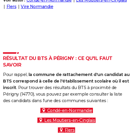
Voir aussi :
Condé-en-Normandie
Les Moutiers-en-Cinglais
City break
Voyage de noces
Climat
Destinations
Voyage nature
Forum
+
Flers
Vire Normandie
PHOTO
GUIDES D'ACHAT
BONS PLANS
CARTE DE VOEUX
Carte Bonne année
Carte Pâques
Carte de Noël
Carte Saint-Valentin
Carte d'anniversaire
DICTIONNAIRE
RÉSULTAT DU BTS À PÉRIGNY : CE QU'IL FAUT
SAVOIR
Biographies
Expressions
Dictionnaire
Citations
Proverbes
PROGRAMME TV
Pour rappel,
la commune de rattachement d'un candidat au
COPAINS D'AVANT
BTS correspond à celle de l'établissement scolaire où il est
inscrit
. Pour trouver des résultats du BTS à proximité de
Se connecter
Collèges
Universités
Service militaire
S'inscrire
Lycées
Primaires
Entreprises
Avis de recherche
AVIS DE DÉCÈS
Périgny (14770), vous pouvez par exemple consulter la liste
des candidats dans l'une des communes suivantes :
FORUM
Condé-en-Normandie
Lifestyle
Sport
Television
Cinema
Bricolage
Culture
Auto
Voyage
Les Moutiers-en-Cinglais
Flers