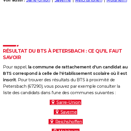
Voir aussi :
Sarre-Union
Saverne
Reichshoffen
Molsheim
City break
Voyage de noces
Climat
Destinations
Voyage nature
Forum
+
PHOTO
GUIDES D'ACHAT
BONS PLANS
CARTE DE VOEUX
RÉSULTAT DU BTS À PETERSBACH : CE QU'IL FAUT
Carte Bonne année
Carte Pâques
Carte de Noël
Carte Saint-Valentin
Carte d'anniversaire
DICTIONNAIRE
SAVOIR
Biographies
Expressions
Dictionnaire
Citations
Proverbes
PROGRAMME TV
Pour rappel,
la commune de rattachement d'un candidat au
BTS correspond à celle de l'établissement scolaire où il est
COPAINS D'AVANT
inscrit
. Pour trouver des résultats du BTS à proximité de
Petersbach (67290), vous pouvez par exemple consulter la
Se connecter
Collèges
Universités
Service militaire
S'inscrire
Lycées
Primaires
Entreprises
Avis de recherche
AVIS DE DÉCÈS
liste des candidats dans l'une des communes suivantes :
FORUM
Sarre-Union
Saverne
Lifestyle
Sport
Television
Cinema
Bricolage
Culture
Auto
Voyage
Reichshoffen