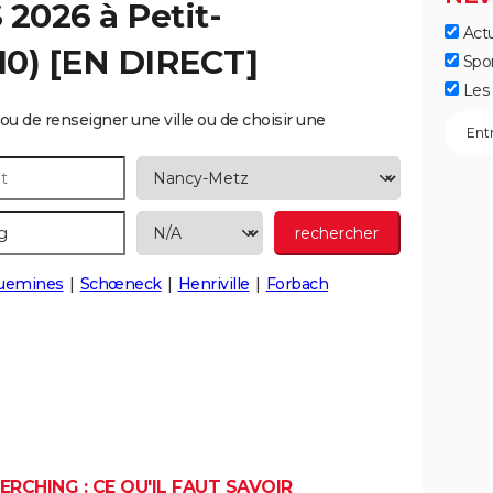
S 2026 à
Petit-
Actu
10) [EN DIRECT]
Spo
Les 
ou de renseigner une ville ou de choisir une
guemines
Schœneck
Henriville
Forbach
ERCHING : CE QU'IL FAUT SAVOIR