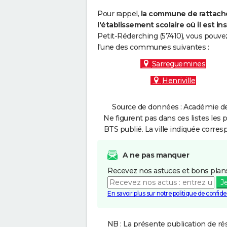
Pour rappel,
la commune de rattache
l'établissement scolaire où il est ins
Petit-Réderching (57410), vous pouvez
l'une des communes suivantes :
Sarreguemines
Henriville
Source de données : Académie de
Ne figurent pas dans ces listes les 
BTS publié. La ville indiquée corres
A ne pas manquer
Recevez nos astuces et bons plans
J
En savoir plus sur notre politique de confiden
NB : La présente publication de rés