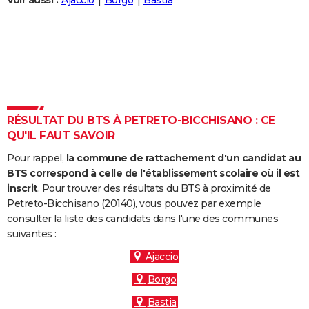
Voir aussi :
Ajaccio
Borgo
Bastia
City break
Voyage de noces
Climat
Destinations
Voyage nature
Forum
+
PHOTO
GUIDES D'ACHAT
BONS PLANS
CARTE DE VOEUX
RÉSULTAT DU BTS À PETRETO-BICCHISANO : CE
Carte Bonne année
Carte Pâques
Carte de Noël
Carte Saint-Valentin
Carte d'anniversaire
DICTIONNAIRE
QU'IL FAUT SAVOIR
Biographies
Expressions
Dictionnaire
Citations
Proverbes
PROGRAMME TV
Pour rappel,
la commune de rattachement d'un candidat au
BTS correspond à celle de l'établissement scolaire où il est
COPAINS D'AVANT
inscrit
. Pour trouver des résultats du BTS à proximité de
Petreto-Bicchisano (20140), vous pouvez par exemple
Se connecter
Collèges
Universités
Service militaire
S'inscrire
Lycées
Primaires
Entreprises
Avis de recherche
AVIS DE DÉCÈS
consulter la liste des candidats dans l'une des communes
suivantes :
FORUM
Ajaccio
Lifestyle
Sport
Television
Cinema
Bricolage
Culture
Auto
Voyage
Borgo
Bastia