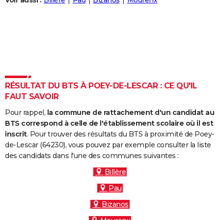
Voir aussi :
Billère
Pau
Bizanos
Mourenx
City break
Voyage de noces
Climat
Destinations
Voyage nature
Forum
+
PHOTO
GUIDES D'ACHAT
BONS PLANS
CARTE DE VOEUX
RÉSULTAT DU BTS À POEY-DE-LESCAR : CE QU'IL
Carte Bonne année
Carte Pâques
Carte de Noël
Carte Saint-Valentin
Carte d'anniversaire
DICTIONNAIRE
FAUT SAVOIR
Biographies
Expressions
Dictionnaire
Citations
Proverbes
PROGRAMME TV
Pour rappel,
la commune de rattachement d'un candidat au
BTS correspond à celle de l'établissement scolaire où il est
COPAINS D'AVANT
inscrit
. Pour trouver des résultats du BTS à proximité de Poey-
de-Lescar (64230), vous pouvez par exemple consulter la liste
Se connecter
Collèges
Universités
Service militaire
S'inscrire
Lycées
Primaires
Entreprises
Avis de recherche
AVIS DE DÉCÈS
des candidats dans l'une des communes suivantes :
FORUM
Billère
Pau
Lifestyle
Sport
Television
Cinema
Bricolage
Culture
Auto
Voyage
Bizanos