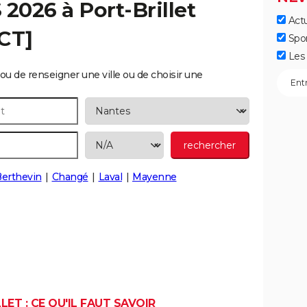
S 2026 à
Port-Brillet
Actu
CT]
Spo
Les 
ou de renseigner une ville ou de choisir une
Berthevin
Changé
Laval
Mayenne
ET : CE QU'IL FAUT SAVOIR