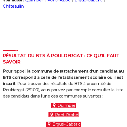
Voir aussi :
Quimper
Pont-l'Abbé
Ergué-Gabéric
City break
Voyage de noces
Climat
Destinations
Voyage nature
Forum
+
Châteaulin
PHOTO
GUIDES D'ACHAT
BONS PLANS
CARTE DE VOEUX
Carte Bonne année
Carte Pâques
Carte de Noël
Carte Saint-Valentin
Carte d'anniversaire
DICTIONNAIRE
RÉSULTAT DU BTS À POULDERGAT : CE QU'IL FAUT
SAVOIR
Biographies
Expressions
Dictionnaire
Citations
Proverbes
PROGRAMME TV
Pour rappel,
la commune de rattachement d'un candidat au
COPAINS D'AVANT
BTS correspond à celle de l'établissement scolaire où il est
inscrit
. Pour trouver des résultats du BTS à proximité de
Se connecter
Collèges
Universités
Service militaire
S'inscrire
Lycées
Primaires
Entreprises
Avis de recherche
AVIS DE DÉCÈS
Pouldergat (29100), vous pouvez par exemple consulter la liste
des candidats dans l'une des communes suivantes :
FORUM
Quimper
Lifestyle
Sport
Television
Cinema
Bricolage
Culture
Auto
Voyage
Pont-l'Abbé
Ergué-Gabéric