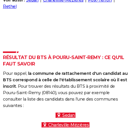
Voir aussi :
Sedan
Charleville-Mézières
Poix-Terron
City break
Voyage de noces
Climat
Destinations
Voyage nature
Forum
+
Rethel
PHOTO
GUIDES D'ACHAT
BONS PLANS
CARTE DE VOEUX
Carte Bonne année
Carte Pâques
Carte de Noël
Carte Saint-Valentin
Carte d'anniversaire
DICTIONNAIRE
RÉSULTAT DU BTS À POURU-SAINT-REMY : CE QU'IL
FAUT SAVOIR
Biographies
Expressions
Dictionnaire
Citations
Proverbes
PROGRAMME TV
Pour rappel,
la commune de rattachement d'un candidat au
COPAINS D'AVANT
BTS correspond à celle de l'établissement scolaire où il est
inscrit
. Pour trouver des résultats du BTS à proximité de
Se connecter
Collèges
Universités
Service militaire
S'inscrire
Lycées
Primaires
Entreprises
Avis de recherche
AVIS DE DÉCÈS
Pouru-Saint-Remy (08140), vous pouvez par exemple
consulter la liste des candidats dans l'une des communes
FORUM
suivantes :
Lifestyle
Sport
Television
Cinema
Bricolage
Culture
Auto
Voyage
Sedan
Charleville-Mézières