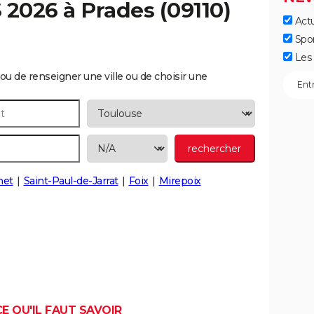
S 2026 à
Prades
(09110)
Actu
Spo
Les 
ou de renseigner une ville ou de choisir une
net
Saint-Paul-de-Jarrat
Foix
Mirepoix
E QU'IL FAUT SAVOIR