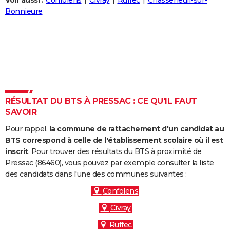
Voir aussi :
Confolens
Civray
Ruffec
Chasseneuil-sur-
City break
Voyage de noces
Climat
Destinations
Voyage nature
Forum
+
Bonnieure
PHOTO
GUIDES D'ACHAT
BONS PLANS
CARTE DE VOEUX
Carte Bonne année
Carte Pâques
Carte de Noël
Carte Saint-Valentin
Carte d'anniversaire
DICTIONNAIRE
RÉSULTAT DU BTS À PRESSAC : CE QU'IL FAUT
SAVOIR
Biographies
Expressions
Dictionnaire
Citations
Proverbes
PROGRAMME TV
Pour rappel,
la commune de rattachement d'un candidat au
COPAINS D'AVANT
BTS correspond à celle de l'établissement scolaire où il est
inscrit
. Pour trouver des résultats du BTS à proximité de
Se connecter
Collèges
Universités
Service militaire
S'inscrire
Lycées
Primaires
Entreprises
Avis de recherche
AVIS DE DÉCÈS
Pressac (86460), vous pouvez par exemple consulter la liste
des candidats dans l'une des communes suivantes :
FORUM
Confolens
Lifestyle
Sport
Television
Cinema
Bricolage
Culture
Auto
Voyage
Civray
Ruffec