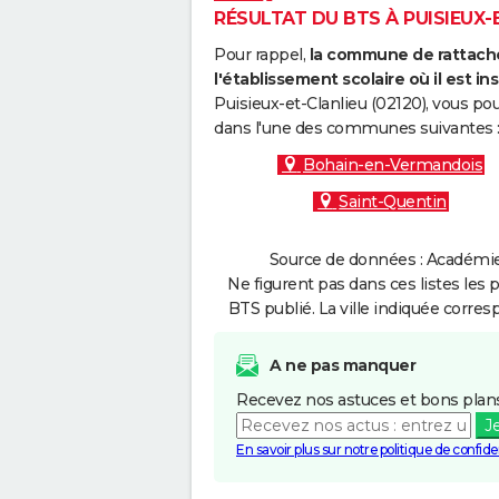
RÉSULTAT DU BTS À PUISIEUX-E
Pour rappel,
la commune de rattache
l'établissement scolaire où il est ins
Puisieux-et-Clanlieu (02120), vous po
dans l'une des communes suivantes 
Bohain-en-Vermandois
Saint-Quentin
Source de données : Académie 
Ne figurent pas dans ces listes les 
BTS publié. La ville indiquée corres
A ne pas manquer
Recevez nos astuces et bons plans
J
En savoir plus sur notre politique de confiden