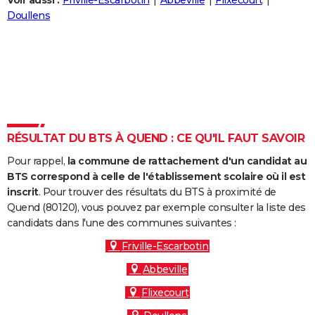
Voir aussi :
Friville-Escarbotin
Abbeville
Flixecourt
City break
Voyage de noces
Climat
Destinations
Voyage nature
Forum
+
Doullens
PHOTO
GUIDES D'ACHAT
BONS PLANS
CARTE DE VOEUX
Carte Bonne année
Carte Pâques
Carte de Noël
Carte Saint-Valentin
Carte d'anniversaire
DICTIONNAIRE
RÉSULTAT DU BTS À QUEND : CE QU'IL FAUT SAVOIR
Biographies
Expressions
Dictionnaire
Citations
Proverbes
PROGRAMME TV
Pour rappel,
la commune de rattachement d'un candidat au
BTS correspond à celle de l'établissement scolaire où il est
COPAINS D'AVANT
inscrit
. Pour trouver des résultats du BTS à proximité de
Quend (80120), vous pouvez par exemple consulter la liste des
Se connecter
Collèges
Universités
Service militaire
S'inscrire
Lycées
Primaires
Entreprises
Avis de recherche
AVIS DE DÉCÈS
candidats dans l'une des communes suivantes :
FORUM
Friville-Escarbotin
Abbeville
Lifestyle
Sport
Television
Cinema
Bricolage
Culture
Auto
Voyage
Flixecourt